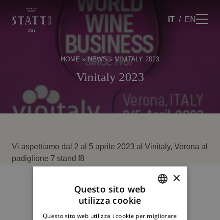
IT
EN
HOME
»
NEWS
»
VINITALY 2023
Vinitaly 2023
Vi aspettiamo dal 2 al 5 aprile 2023 al Vinitaly, Verona al
padiglione 7 stand f8
×
Questo sito web
utilizza cookie
ITALIAN
Questo sito web utilizza i cookie per migliorare